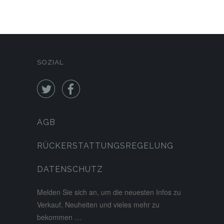
SOZIAL


AGB
RÜCKERSTATTUNGSREGELUNG
DATENSCHUTZ
Melden Sie sich an, um die neuesten Infos zu
Verkauf, Neuheiten und vieles mehr zu
bekommen …